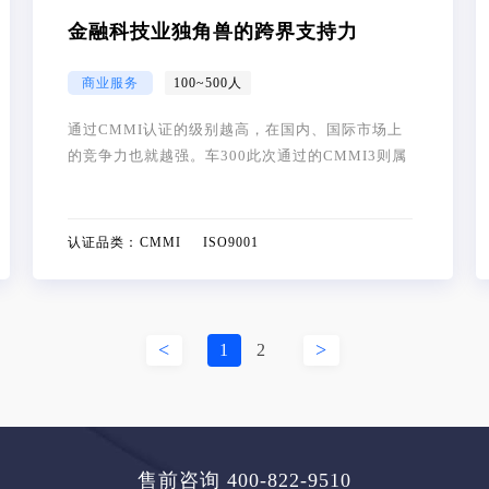
金融科技业独角兽的跨界支持力
商业服务
100~500人
通过CMMI认证的级别越高，在国内、国际市场上
的竞争力也就越强。车300此次通过的CMMI3则属
于定义级认证，从权威角度验证了车300对项目的实
施已拥有一套明确且高效的管理措施，并能根据自
身的标准流程
认证品类：
CMMI ISO9001
<
>
1
2
售前咨询
400-822-9510